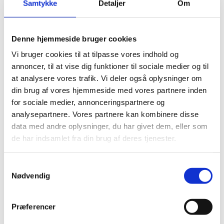
Samtykke
Detaljer
Om
sænker dine omkostninger og øger fleksibiliteten.
Vores jyske tilgang til forretning betyder, at vi prioriterer 
Denne hjemmeside bruger cookies
fair priser og ærlig kommunikation, så du aldrig betaler 
Vi bruger cookies til at tilpasse vores indhold og
mere, end du skal. Vælg A-A-S, hvis du ønsker 
annoncer, til at vise dig funktioner til sociale medier og til
automationsløsninger, der er lette at købe, 
at analysere vores trafik. Vi deler også oplysninger om
gennemskuelige og som leverer værdi. Både på kort og 
din brug af vores hjemmeside med vores partnere inden
lang sigt.
for sociale medier, annonceringspartnere og
analysepartnere. Vores partnere kan kombinere disse
data med andre oplysninger, du har givet dem, eller som
de har indsamlet fra din brug af deres tjenester.
Samtykkevalg
Nødvendig
Gennemsigtige priser 
– helt uden 
overraskelser
Præferencer