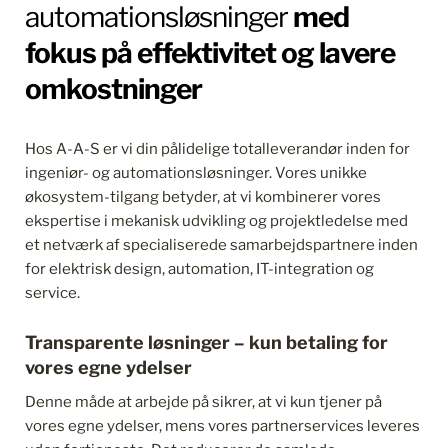
virksomhedens konkurrenceevne.
den indledende kortlægning.
markeder og forretningsområder. Innovation 
automationsløsninger 
med 
skaber typisk bedre effektivitet i produktionen 
fokus på effektivitet og lavere 
og dermed større fleksibilitet og kapacitet i 
forretningen.
omkostninger
Hos A-A-S er vi din pålidelige totalleverandør inden for 
ingeniør- og automationsløsninger. Vores unikke 
økosystem-tilgang betyder, at vi kombinerer vores 
ekspertise i mekanisk udvikling og projektledelse med 
et netværk af specialiserede samarbejdspartnere inden 
for elektrisk design, automation, IT-integration og 
service.
Transparente løsninger – kun betaling for 
vores egne ydelser
Denne måde at arbejde på sikrer, at vi kun tjener på 
vores egne ydelser, mens vores partnerservices leveres 