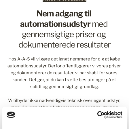
Nem adgang til 
automationsudstyr
 med 
gennemsigtige priser og 
dokumenterede resultater
Hos A-A-S vil vi gøre det langt nemmere for dig at købe 
automationsudstyr. Derfor offentliggører vi vores priser 
og dokumenterer de resultater, vi har skabt for vores 
kunder.  Det gør, at du kan træffe beslutninger på et 
solidt og gennemsigtigt grundlag.
Vi tilbyder ikke nødvendigvis teknisk overlegent udstyr, 
men vi sikrer, at hele købsprocessen er enkel, tryg og 
økonomisk fordelagtig. Med vores unikke økosystem 
samarbejder vi med specialiserede partnere uden at 
lægge ekstra fortjeneste på deres ydelser, hvilket 